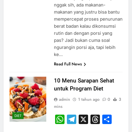
nggak sih, ada makanan-
makanan yang justru bisa bantu
mempercepat proses penurunan
berat badan kalau dikonsumsi
rutin dan dengan porsi yang
pas? Jadi bukan cuma soal
ngurangin porsi aja, tapi lebih
ke…
Read Full News
10 Menu Sarapan Sehat
untuk Program Diet
admin
1 tahun ago
0
3
mins
DIET
WhatsApp
Telegram
X
Thread
Sha