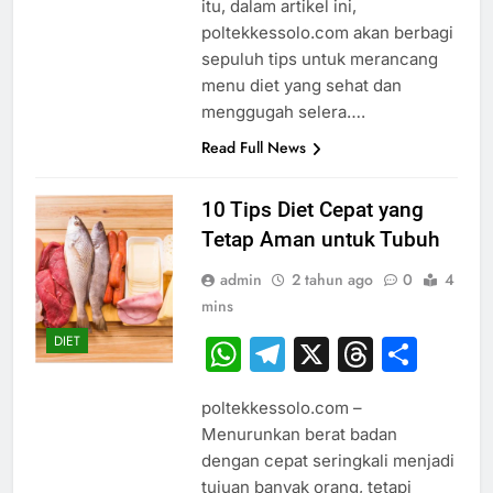
itu, dalam artikel ini,
poltekkessolo.com akan berbagi
sepuluh tips untuk merancang
menu diet yang sehat dan
menggugah selera….
Read Full News
10 Tips Diet Cepat yang
Tetap Aman untuk Tubuh
admin
2 tahun ago
0
4
mins
DIET
WhatsApp
Telegram
X
Thread
Sha
poltekkessolo.com –
Menurunkan berat badan
dengan cepat seringkali menjadi
tujuan banyak orang, tetapi