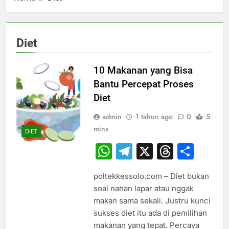
Diet
10 Makanan yang Bisa
Bantu Percepat Proses
Diet
admin
1 tahun ago
0
5
mins
DIET
WhatsApp
Telegram
X
Thread
Sha
poltekkessolo.com – Diet bukan
soal nahan lapar atau nggak
makan sama sekali. Justru kunci
sukses diet itu ada di pemilihan
makanan yang tepat. Percaya