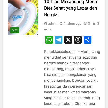
10 Tips Merancang Menu
Diet Sehat yang Lezat dan
Bergizi
admin
1 tahun ago
0
3
mins
DIET
WhatsApp
Telegram
X
Thread
Sha
Poltekkessolo.com – Merancang
menu diet sehat yang lezat dan
bergizi mungkin terdengar
menantang, tetapi sebenarnya
bisa menjadi pengalaman yang
menyenangkan. Dengan sedikit
kreativitas dan perencanaan,
kamu bisa menikmati makanan
yang enak sekaligus mendukung
kesehatan tubuh. Oleh karena