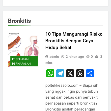
Bronkitis
10 Tips Mengurangi Risiko
Bronkitis dengan Gaya
Hidup Sehat
admin
2 tahun ago
0
3
KESEHATAN
mins
PERNAPASAN
WhatsApp
Telegram
X
Thread
Sha
poltekkessolo.com – Siapa sih
yang nggak ingin punya tubuh
sehat dan bebas dari penyakit
pernapasan seperti bronkitis?
Bronkitis adalah peradangan