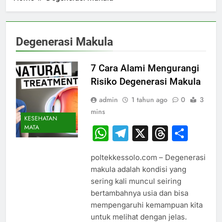
Degenerasi Makula
7 Cara Alami Mengurangi
Risiko Degenerasi Makula
admin
1 tahun ago
0
3
mins
KESEHATAN
MATA
WhatsApp
Telegram
X
Thread
Sha
poltekkessolo.com – Degenerasi
makula adalah kondisi yang
sering kali muncul seiring
bertambahnya usia dan bisa
mempengaruhi kemampuan kita
untuk melihat dengan jelas.