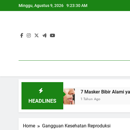
Skip
Minggu, Agustus 9, 2026
9:23:31 AM
to
content
l (IMS)
7 Masker Bibir Alami yang Bisa Kamu
1 Tahun Ago
HEADLINES
Home
Gangguan Kesehatan Reproduksi