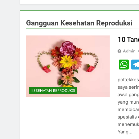
Gangguan Kesehatan Reproduksi
10 Tan
Admin
W
poltekkes
saya ser
KESEHATAN REPRODUKSI
awal gan
yang munc
membicar
spesialis
menemuka
Yang…