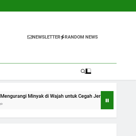
NEWSLETTER
RANDOM NEWS
inyak di Wajah untuk Cegah Jerawat
10 Cara
1 Tahun A