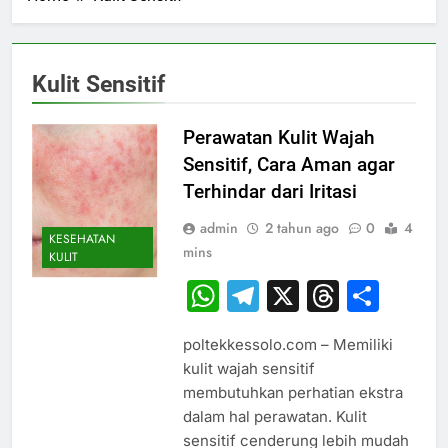
Kulit Sensitif
Perawatan Kulit Wajah
Sensitif, Cara Aman agar
Terhindar dari Iritasi
admin
2 tahun ago
0
4
KESEHATAN
mins
KULIT
WhatsApp
Telegram
X
Thread
Sha
poltekkessolo.com – Memiliki
kulit wajah sensitif
membutuhkan perhatian ekstra
dalam hal perawatan. Kulit
sensitif cenderung lebih mudah