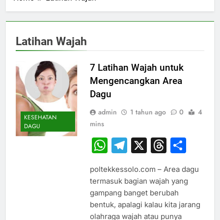
Latihan Wajah
7 Latihan Wajah untuk
Mengencangkan Area
Dagu
admin
1 tahun ago
0
4
KESEHATAN
mins
DAGU
WhatsApp
Telegram
X
Thread
Sha
poltekkessolo.com – Area dagu
termasuk bagian wajah yang
gampang banget berubah
bentuk, apalagi kalau kita jarang
olahraga wajah atau punya