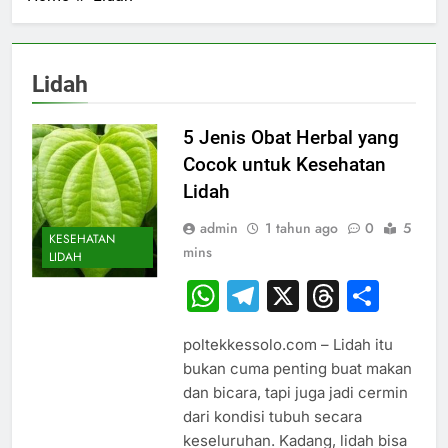
Lidah
5 Jenis Obat Herbal yang
Cocok untuk Kesehatan
Lidah
admin
1 tahun ago
0
5
KESEHATAN
mins
LIDAH
WhatsApp
Telegram
X
Thread
Sha
poltekkessolo.com – Lidah itu
bukan cuma penting buat makan
dan bicara, tapi juga jadi cermin
dari kondisi tubuh secara
keseluruhan. Kadang, lidah bisa