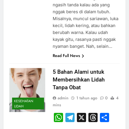
ngasih tanda kalau ada yang
nggak beres di dalam tubuh.
Misalnya, muncul sariawan, luka
kecil, lidah kering, atau bahkan
berubah warna. Kalau udah
kayak gitu, rasanya pasti nggak
nyaman banget. Nah, selain…
Read Full News
5 Bahan Alami untuk
Membersihkan Lidah
Tanpa Obat
admin
1 tahun ago
0
4
KESEHATAN
mins
LIDAH
WhatsApp
Telegram
X
Thread
Sha