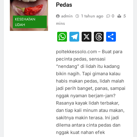
Pedas
admin
1 tahun ago
0
5
KESEHATAN
mins
LIDAH
WhatsApp
Telegram
X
Thread
Sha
poltekkessolo.com – Buat para
pecinta pedas, sensasi
“nendang” di lidah itu kadang
bikin nagih. Tapi gimana kalau
habis makan pedas, lidah malah
jadi perih banget, panas, sampai
nggak nyaman berjam-jam?
Rasanya kayak lidah terbakar,
dan tiap kali minum atau makan,
sakitnya makin terasa. Ini jadi
dilema antara cinta pedas dan
nggak kuat nahan efek