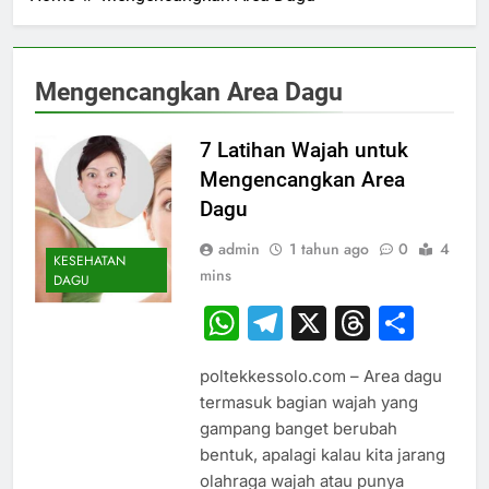
Mengencangkan Area Dagu
7 Latihan Wajah untuk
Mengencangkan Area
Dagu
admin
1 tahun ago
0
4
KESEHATAN
mins
DAGU
WhatsApp
Telegram
X
Thread
Sha
poltekkessolo.com – Area dagu
termasuk bagian wajah yang
gampang banget berubah
bentuk, apalagi kalau kita jarang
olahraga wajah atau punya