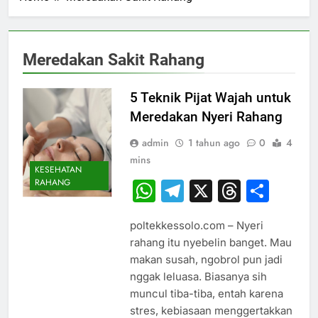
Meredakan Sakit Rahang
5 Teknik Pijat Wajah untuk
Meredakan Nyeri Rahang
admin
1 tahun ago
0
4
mins
KESEHATAN
RAHANG
WhatsApp
Telegram
X
Thread
Sha
poltekkessolo.com – Nyeri
rahang itu nyebelin banget. Mau
makan susah, ngobrol pun jadi
nggak leluasa. Biasanya sih
muncul tiba-tiba, entah karena
stres, kebiasaan menggertakkan