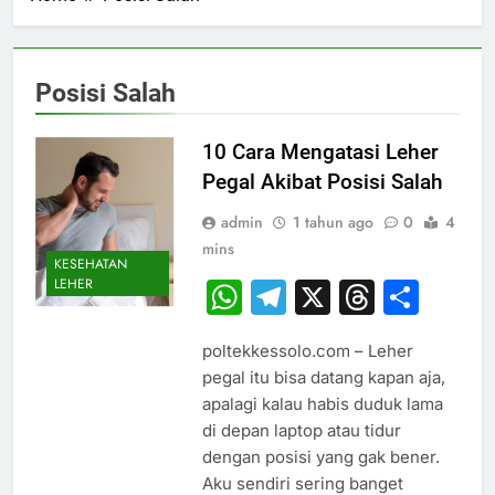
Posisi Salah
10 Cara Mengatasi Leher
Pegal Akibat Posisi Salah
admin
1 tahun ago
0
4
mins
KESEHATAN
LEHER
WhatsApp
Telegram
X
Thread
Sha
poltekkessolo.com – Leher
pegal itu bisa datang kapan aja,
apalagi kalau habis duduk lama
di depan laptop atau tidur
dengan posisi yang gak bener.
Aku sendiri sering banget