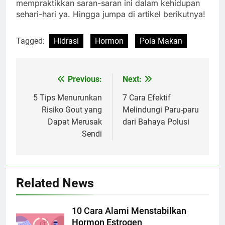
mempraktikkan saran-saran ini dalam kehidupan
sehari-hari ya. Hingga jumpa di artikel berikutnya!
Tagged:
Hidrasi
Hormon
Pola Makan
Previous:
Next:
Navigasi
pos
5 Tips Menurunkan
7 Cara Efektif
Risiko Gout yang
Melindungi Paru-paru
Dapat Merusak
dari Bahaya Polusi
Sendi
Related News
10 Cara Alami Menstabilkan
Hormon Estrogen