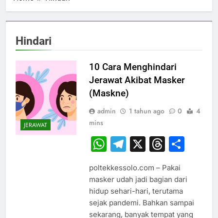
Hindari
10 Cara Menghindari
Jerawat Akibat Masker
(Maskne)
admin
1 tahun ago
0
4
mins
JERAWAT
WhatsApp
Telegram
X
Thread
Sha
poltekkessolo.com – Pakai
masker udah jadi bagian dari
hidup sehari-hari, terutama
sejak pandemi. Bahkan sampai
sekarang, banyak tempat yang