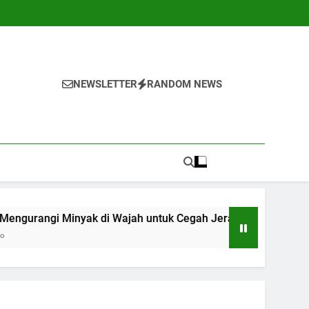
NEWSLETTER
RANDOM NEWS
ak di Wajah untuk Cegah Jerawat
10 Cara M
1 Tahun Ago