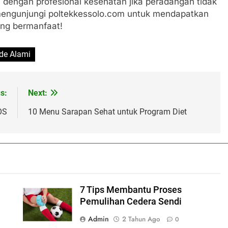
dengan profesional kesehatan jika peradangan tidak
mengunjungi poltekkessolo.com untuk mendapatkan
ang bermanfaat!
de Alami
s:
Next:
OS
10 Menu Sarapan Sehat untuk Program Diet
7 Tips Membantu Proses
Pemulihan Cedera Sendi
Admin
2 Tahun Ago
0