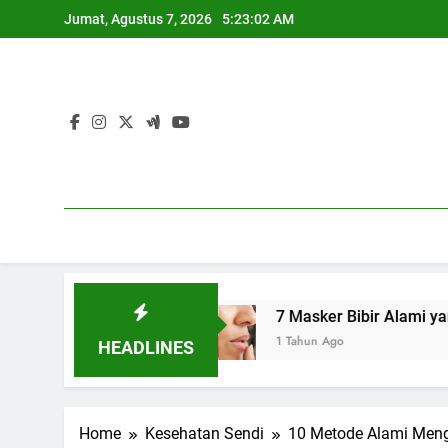
Skip
Jumat, Agustus 7, 2026
5:23:03 AM
to
content
IMS)
7 Masker Bibir Alami yang Bisa Kamu Bu
1 Tahun Ago
HEADLINES
Home
Kesehatan Sendi
10 Metode Alami Meng