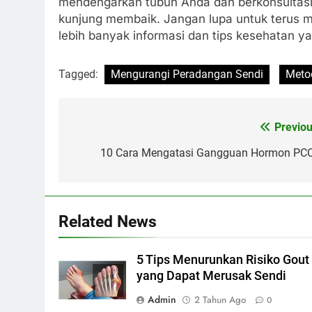
mendengarkan tubuh Anda dan berkonsultasi 
kunjung membaik. Jangan lupa untuk terus 
lebih banyak informasi dan tips kesehatan y
Tagged:
Mengurangi Peradangan Sendi
Meto
Previou
Navigasi
pos
10 Cara Mengatasi Gangguan Hormon PC
Related News
5 Tips Menurunkan Risiko Gout
yang Dapat Merusak Sendi
Admin
2 Tahun Ago
0